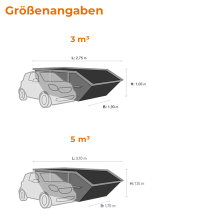
Größenangaben
3 m³
5 m³